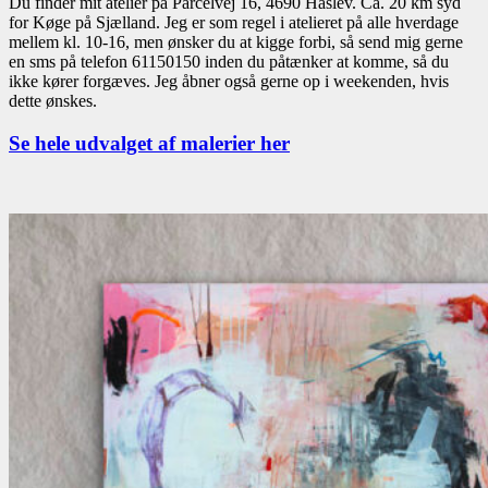
Du finder mit atelier på Parcelvej 16, 4690 Haslev. Ca. 20 km syd
for Køge på Sjælland. Jeg er som regel i atelieret på alle hverdage
mellem kl. 10-16, men ønsker du at kigge forbi, så send mig gerne
en sms på telefon 61150150 inden du påtænker at komme, så du
ikke kører forgæves. Jeg åbner også gerne op i weekenden, hvis
dette ønskes.
Se hele udvalget af malerier her