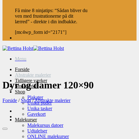
Få mine 8 ninjatips: “Sådan bliver du
ven med frustrationerne på dit
lærred” - direkte i din indbakke.
[mc4wp_form id="2171"]
Menu
Forside
Abstrakte malerier
Tidligere værker
Dyr og damer 120×90
Små værker
Shop
Plakater
Forside
/
Shop
/
Abstrakte malerier
Unika puder
Unika tasker
Gavekort
Malekurser
Malekursus datoer
Udtalelser
ONLINE malekurser