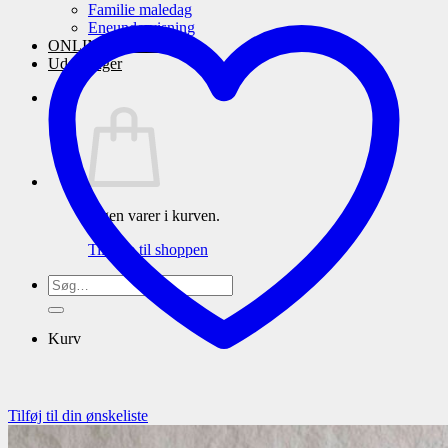
Familie maledag
Eneundervisning
ONLINE maleskole
Udstillinger
Ingen varer i kurven.
Tilbage til shoppen
Søg
efter:
Kurv
Tilføj til din ønskeliste