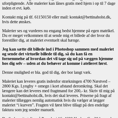
uforpligtende. Alle malerier kan lånes gratis med hjem i op til 7 dage
inden et evt. køb.
Kontakt mig på tlf. 61150150 eller mail: kontakt@bettinaholst.dk,
hvis dette ønskes.
Malerier ses og vurderes nu engang bedst hjemme på egen matrikel.
Du er meget velkommen til at sende mig et billede af der hvor du
forestiller dig, at maleriet eventuelt skal hænge.
Jeg kan sætte dit billede ind i Photoshop sammen med maleriet
og sende det virtuelle billede til dig, så du kan få en
fornemmelse af hvordan det vil tage sig ud på væggen hjemme
hos dig selv – uden at du behøver at komme i atelieret først
.
Denne mulighed er bla. god til dig, der bor langt væk.
Maleriet kan leveres gratis indenfor strækningen 4700 Næstved –
2800 Kgs. Lyngby + omegn i kort afstand deromkring. Skal det
længere kan det leveres med fragtmand for 200,- kr. Skriv til mig på
kontakt@bettinaholst.dk, hvis det skal leveres. Priserne på fragt af
malerier tillægges nemlig automatisk hvis du vælger at lægger
maleriet “i kurven”. Fragten vil først blive tillagt på den endelige
faktura som jeg sender manuelt.