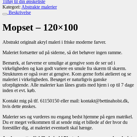
Tilføj til din ønskeliste
Kategori:
Abstrakte malerier
Beskrivelse
Mopset – 120×100
Abstrakt originalt akryl maleri i friske moderne farver.
Maleriet fortsætter ud på siderne, så det behøver ingen ramme.
Bemærk, at farverne er umulige at gengive som de ser ud i
virkeligheden og kan godt variere en smule fra skærm til skærm.
Strukturen er også svær at gengive. Kom gerne forbi atelieret og se
maleriet i virkeligheden. Besøget er naturligvis ganske
uforpligtende. Alle malerier kan lånes gratis med hjem i op til 7 dage
inden et evt. køb.
Kontakt mig på tlf. 61150150 eller mail: kontakt@bettinaholst.dk,
hvis dette ønskes.
Malerier ses og vurderes nu engang bedst hjemme på egen matrikel.
Du er meget velkommen til at sende mig et billede af der hvor du
forestiller dig, at maleriet eventuelt skal hænge.