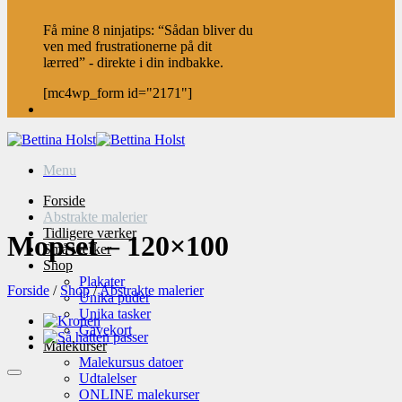
Få mine 8 ninjatips: “Sådan bliver du
ven med frustrationerne på dit
lærred” - direkte i din indbakke.
[mc4wp_form id="2171"]
Menu
Forside
Abstrakte malerier
Tidligere værker
Mopset – 120×100
Små værker
Shop
Plakater
Forside
/
Shop
/
Abstrakte malerier
Unika puder
Unika tasker
Gavekort
Malekurser
Malekursus datoer
Udtalelser
ONLINE malekurser