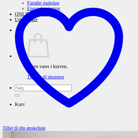
Familie maledag
Eneundervisning
ONLINE maleskole
Udstillinger
Ingen varer i kurven.
Tilbage til shoppen
Søg
efter:
Kurv
Tilføj til din ønskeliste