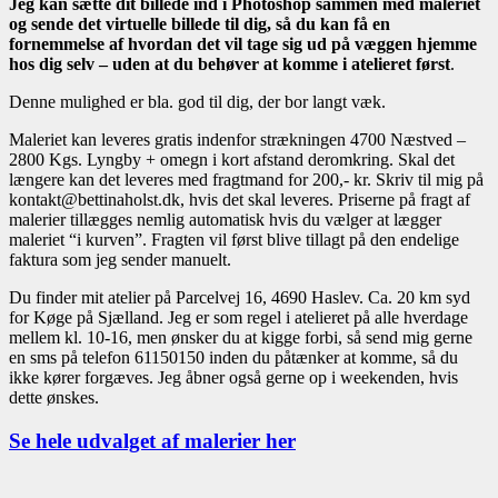
Jeg kan sætte dit billede ind i Photoshop sammen med maleriet
og sende det virtuelle billede til dig, så du kan få en
fornemmelse af hvordan det vil tage sig ud på væggen hjemme
hos dig selv – uden at du behøver at komme i atelieret først
.
Denne mulighed er bla. god til dig, der bor langt væk.
Maleriet kan leveres gratis indenfor strækningen 4700 Næstved –
2800 Kgs. Lyngby + omegn i kort afstand deromkring. Skal det
længere kan det leveres med fragtmand for 200,- kr. Skriv til mig på
kontakt@bettinaholst.dk, hvis det skal leveres. Priserne på fragt af
malerier tillægges nemlig automatisk hvis du vælger at lægger
maleriet “i kurven”. Fragten vil først blive tillagt på den endelige
faktura som jeg sender manuelt.
Du finder mit atelier på Parcelvej 16, 4690 Haslev. Ca. 20 km syd
for Køge på Sjælland. Jeg er som regel i atelieret på alle hverdage
mellem kl. 10-16, men ønsker du at kigge forbi, så send mig gerne
en sms på telefon 61150150 inden du påtænker at komme, så du
ikke kører forgæves. Jeg åbner også gerne op i weekenden, hvis
dette ønskes.
Se hele udvalget af malerier her