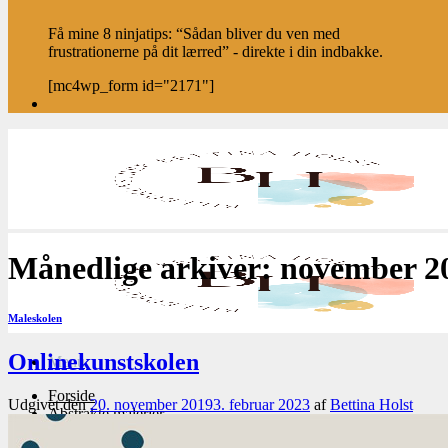
Få mine 8 ninjatips: “Sådan bliver du ven med
frustrationerne på dit lærred” - direkte i din indbakke.
[mc4wp_form id="2171"]
Månedlige arkiver:
november 2
Maleskolen
Onlinekunstskolen
Menu
Forside
Udgivet den
20. november 2019
3. februar 2023
af
Bettina Holst
Abstrakte malerier
Tidligere værker