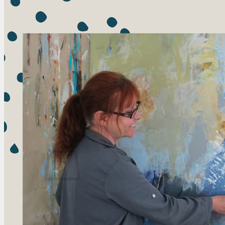
Små værker
Shop
Plakater
Unika puder
Unika tasker
Gavekort
Malekurser
Malekursus datoer
Udtalelser
ONLINE malekurser
Familie maledag
Eneundervisning
ONLINE maleskole
Udstillinger
Ingen varer i kurven.
Tilbage til shoppen