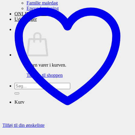
Familie maledag
Eneundervisning
ONLINE maleskole
Udstillinger
Ingen varer i kurven.
Tilbage til shoppen
Søg
efter:
Kurv
Tilføj til din ønskeliste