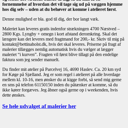
fornemmelse af hvordan det vil tage sig ud på væggen hjemme
hos dig selv – uden at du behøver at komme i atelieret først
.
Denne mulighed er bla. god til dig, der bor langt væk.
Maleriet kan leveres gratis indenfor strækningen 4700 Næstved –
2800 Kgs. Lyngby + omegn i kort afstand deromkring. Skal det
længere kan det leveres med fragtmand for 200,- kr. Skriv til mig på
kontakt@bettinaholst.dk, hvis det skal leveres. Priserne på fragt af
malerier tillægges nemlig automatisk hvis du vælger at lægger
maleriet “i kurven”. Fragten vil først blive tillagt på den endelige
faktura som jeg sender manuelt.
Du finder mit atelier på Parcelvej 16, 4690 Haslev. Ca. 20 km syd
for Køge på Sjælland. Jeg er som regel i atelieret på alle hverdage
mellem kl. 10-16, men ønsker du at kigge forbi, så send mig gerne
en sms på telefon 61150150 inden du påtænker at komme, så du
ikke kører forgæves. Jeg åbner også gerne op i weekenden, hvis
dette ønskes.
Se hele udvalget af malerier her