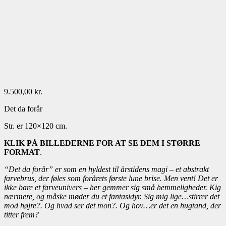
9.500,00
kr.
Det da forår
Str. er 120×120 cm.
KLIK PÅ BILLEDERNE FOR AT SE DEM I STØRRE
FORMAT
.
“Det da forår” er som en hyldest til årstidens magi – et abstrakt
farvebrus, der føles som forårets første lune brise. Men vent! Det er
ikke bare et farveunivers – her gemmer sig små hemmeligheder. Kig
nærmere, og måske møder du et fantasidyr. Sig mig lige…stirrer det
mod højre?. Og hvad ser det mon?. Og hov…er det en hugtand, der
titter frem?