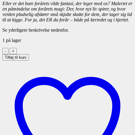
Eller er det bare forårets vilde fantasi, der leger med os? Maleriet er
en påmindelse om forårets magi: Der, hvor nyt liv spirer, og hvor
verden pludselig afslører små skjulte skatte for dem, der tager sig tid
til at kigge. For ja, det ER da forår – både på lærredet og i hjertet.
Se yderligere beskrivelse nedenfor.
1 på lager
Det
da
Tilføj til kurv
forår
120x120
antal