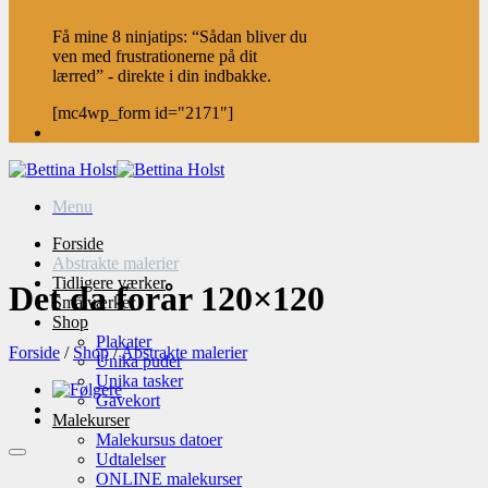
Få mine 8 ninjatips: “Sådan bliver du
ven med frustrationerne på dit
lærred” - direkte i din indbakke.
[mc4wp_form id="2171"]
Menu
Forside
Abstrakte malerier
Tidligere værker
Det da forår 120×120
Små værker
Shop
Plakater
Forside
/
Shop
/
Abstrakte malerier
Unika puder
Unika tasker
Gavekort
Malekurser
Malekursus datoer
Udtalelser
ONLINE malekurser