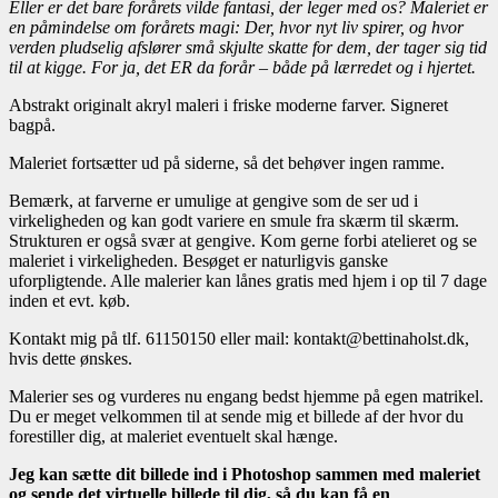
Eller er det bare forårets vilde fantasi, der leger med os? Maleriet er
en påmindelse om forårets magi: Der, hvor nyt liv spirer, og hvor
verden pludselig afslører små skjulte skatte for dem, der tager sig tid
til at kigge. For ja, det ER da forår – både på lærredet og i hjertet.
Abstrakt originalt akryl maleri i friske moderne farver. Signeret
bagpå.
Maleriet fortsætter ud på siderne, så det behøver ingen ramme.
Bemærk, at farverne er umulige at gengive som de ser ud i
virkeligheden og kan godt variere en smule fra skærm til skærm.
Strukturen er også svær at gengive. Kom gerne forbi atelieret og se
maleriet i virkeligheden. Besøget er naturligvis ganske
uforpligtende. Alle malerier kan lånes gratis med hjem i op til 7 dage
inden et evt. køb.
Kontakt mig på tlf. 61150150 eller mail: kontakt@bettinaholst.dk,
hvis dette ønskes.
Malerier ses og vurderes nu engang bedst hjemme på egen matrikel.
Du er meget velkommen til at sende mig et billede af der hvor du
forestiller dig, at maleriet eventuelt skal hænge.
Jeg kan sætte dit billede ind i Photoshop sammen med maleriet
og sende det virtuelle billede til dig, så du kan få en