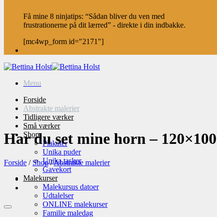
Få mine 8 ninjatips: “Sådan bliver du ven med
frustrationerne på dit lærred” - direkte i din indbakke.
[mc4wp_form id="2171"]
Menu
Forside
Abstrakte malerier
Tidligere værker
Små værker
Har du set mine horn – 120×100
Shop
Plakater
Unika puder
Unika tasker
Forside
/
Shop
/
Abstrakte malerier
Gavekort
Malekurser
Malekursus datoer
Udtalelser
ONLINE malekurser
Familie maledag