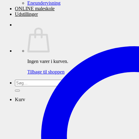
Eneundervisning
ONLINE maleskole
Udstillinger
Ingen varer i kurven.
Tilbage til shoppen
Søg
efter:
Kurv