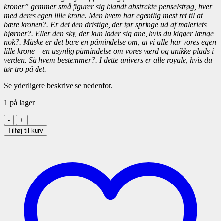
kroner” gemmer små figurer sig blandt abstrakte penselstrøg, hver
med deres egen lille krone. Men hvem har egentlig mest ret til at
bære kronen?. Er det den dristige, der tør springe ud af maleriets
hjørner?. Eller den sky, der kun lader sig ane, hvis du kigger længe
nok?. Måske er det bare en påmindelse om, at vi alle har vores egen
lille krone – en usynlig påmindelse om vores værd og unikke plads i
verden. Så hvem bestemmer?. I dette univers er alle royale, hvis du
tør tro på det.
Se yderligere beskrivelse nedenfor.
1 på lager
Små
kroner
Tilføj til kurv
150x100
antal