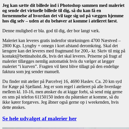
Jeg kan sætte dit billede ind i Photoshop sammen med maleriet
og sende det virtuelle billede til dig, så du kan få en
fornemmelse af hvordan det vil tage sig ud på væggen hjemme
hos dig selv – uden at du behøver at komme i atelieret først
.
Denne mulighed er bla. god til dig, der bor langt væk.
Maleriet kan leveres gratis indenfor strækningen 4700 Næstved –
2800 Kgs. Lyngby + omegn i kort afstand deromkring. Skal det
længere kan det leveres med fragtmand for 200,- kr. Skriv til mig på
kontakt@bettinaholst.dk, hvis det skal leveres. Priserne på fragt af
malerier tillægges nemlig automatisk hvis du vælger at lægger
maleriet “i kurven”. Fragten vil først blive tillagt på den endelige
faktura som jeg sender manuelt.
Du finder mit atelier på Parcelvej 16, 4690 Haslev. Ca. 20 km syd
for Køge på Sjælland. Jeg er som regel i atelieret på alle hverdage
mellem kl. 10-16, men ønsker du at kigge forbi, så send mig gerne
en sms på telefon 61150150 inden du påtænker at komme, så du
ikke kører forgæves. Jeg åbner også gerne op i weekenden, hvis
dette ønskes.
Se hele udvalget af malerier her