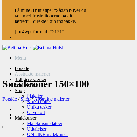
Få mine 8 ninjatips: “Sådan bliver du
ven med frustrationerne på dit
lærred” - direkte i din indbakke.
[mc4wp_form id="2171"]
Menu
Forside
Abstrakte malerier
Tidligere værker
Små kroner 150×100
Små værker
Shop
Plakater
Forside
/
Shop
/
Abstrakte malerier
Unika puder
Unika tasker
Gavekort
Malekurser
Malekursus datoer
Udtalelser
ONLINE malekurser