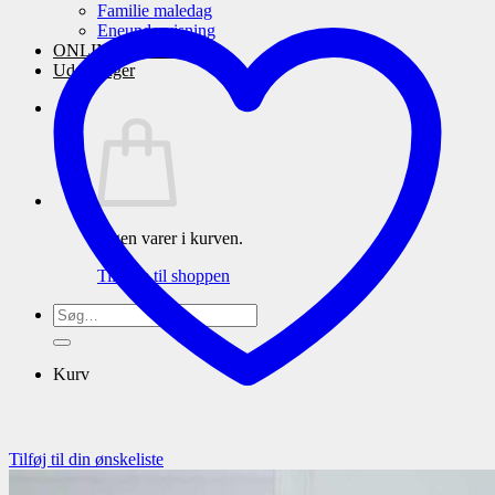
Familie maledag
Eneundervisning
ONLINE maleskole
Udstillinger
Ingen varer i kurven.
Tilbage til shoppen
Søg
efter:
Kurv
Tilføj til din ønskeliste