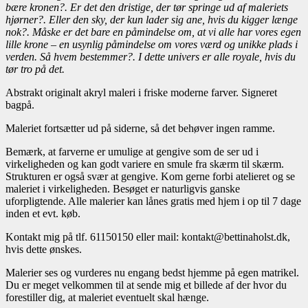
bære kronen?. Er det den dristige, der tør springe ud af maleriets
hjørner?. Eller den sky, der kun lader sig ane, hvis du kigger længe
nok?. Måske er det bare en påmindelse om, at vi alle har vores egen
lille krone – en usynlig påmindelse om vores værd og unikke plads i
verden. Så hvem bestemmer?. I dette univers er alle royale, hvis du
tør tro på det.
Abstrakt originalt akryl maleri i friske moderne farver. Signeret
bagpå.
Maleriet fortsætter ud på siderne, så det behøver ingen ramme.
Bemærk, at farverne er umulige at gengive som de ser ud i
virkeligheden og kan godt variere en smule fra skærm til skærm.
Strukturen er også svær at gengive. Kom gerne forbi atelieret og se
maleriet i virkeligheden. Besøget er naturligvis ganske
uforpligtende. Alle malerier kan lånes gratis med hjem i op til 7 dage
inden et evt. køb.
Kontakt mig på tlf. 61150150 eller mail: kontakt@bettinaholst.dk,
hvis dette ønskes.
Malerier ses og vurderes nu engang bedst hjemme på egen matrikel.
Du er meget velkommen til at sende mig et billede af der hvor du
forestiller dig, at maleriet eventuelt skal hænge.