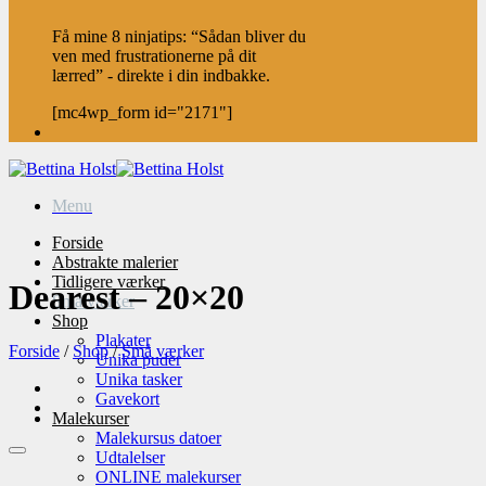
Få mine 8 ninjatips: “Sådan bliver du
ven med frustrationerne på dit
lærred” - direkte i din indbakke.
[mc4wp_form id="2171"]
Menu
Forside
Abstrakte malerier
Tidligere værker
Dearest – 20×20
Små værker
Shop
Plakater
Forside
/
Shop
/
Små værker
Unika puder
Unika tasker
Gavekort
Malekurser
Malekursus datoer
Udtalelser
ONLINE malekurser