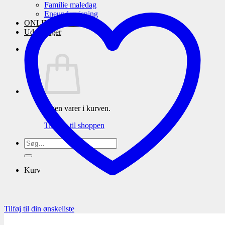
Familie maledag
Eneundervisning
ONLINE maleskole
Udstillinger
Ingen varer i kurven.
Tilbage til shoppen
Søg
efter:
Kurv
Tilføj til din ønskeliste