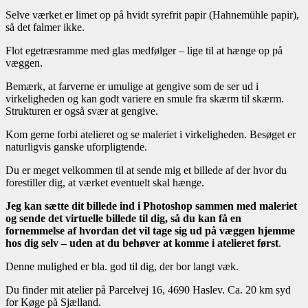
Selve værket er limet op på hvidt syrefrit papir (Hahnemühle papir),
så det falmer ikke.
Flot egetræsramme med glas medfølger – lige til at hænge op på
væggen.
Bemærk, at farverne er umulige at gengive som de ser ud i
virkeligheden og kan godt variere en smule fra skærm til skærm.
Strukturen er også svær at gengive.
Kom gerne forbi atelieret og se maleriet i virkeligheden. Besøget er
naturligvis ganske uforpligtende.
Du er meget velkommen til at sende mig et billede af der hvor du
forestiller dig, at værket eventuelt skal hænge.
Jeg kan sætte dit billede ind i Photoshop sammen med maleriet
og sende det virtuelle billede til dig, så du kan få en
fornemmelse af hvordan det vil tage sig ud på væggen hjemme
hos dig selv – uden at du behøver at komme i atelieret først
.
Denne mulighed er bla. god til dig, der bor langt væk.
Du finder mit atelier på Parcelvej 16, 4690 Haslev. Ca. 20 km syd
for Køge på Sjælland.