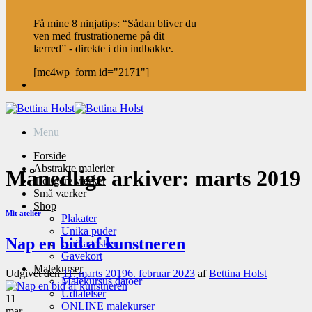
Få mine 8 ninjatips: “Sådan bliver du
ven med frustrationerne på dit
lærred” - direkte i din indbakke.
[mc4wp_form id="2171"]
Menu
Forside
Abstrakte malerier
Månedlige arkiver:
marts 2019
Tidligere værker
Små værker
Shop
Mit atelier
Plakater
Unika puder
Nap en bid af kunstneren
Unika tasker
Gavekort
Malekurser
Udgivet den
11. marts 2019
6. februar 2023
af
Bettina Holst
Malekursus datoer
Udtalelser
11
ONLINE malekurser
mar