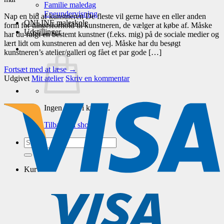
Familie maledag
Eneundervisning
Nap en bid af kunstneren De fleste vil gerne have en eller anden
ONLINE maleskole
form for tilhørsforhold til kunstneren, de vælger at købe af. Måske
Udstillinger
har du fulgt en bestemt kunstner (f.eks. mig) på de sociale medier og
lært lidt om kunstneren ad den vej. Måske har du besøgt
kunstneren’s atelier/galleri og fået et par gode […]
Fortsæt med at læse
→
Udgivet
Mit atelier
Skriv en kommentar
Ingen varer i kurven.
Tilbage til shoppen
Søg
efter:
Kurv