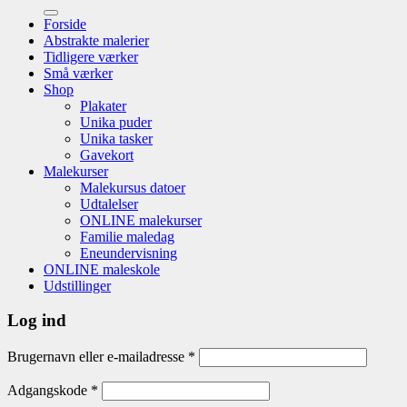
efter:
Forside
Abstrakte malerier
Tidligere værker
Små værker
Shop
Plakater
Unika puder
Unika tasker
Gavekort
Malekurser
Malekursus datoer
Udtalelser
ONLINE malekurser
Familie maledag
Eneundervisning
ONLINE maleskole
Udstillinger
Log ind
Brugernavn eller e-mailadresse
*
Adgangskode
*