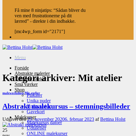
Få mine 8 ninjatips: “Sådan bliver du
ven med frustrationerne på dit
lærred” - direkte i din indbakke.
[mc4wp_form id="2171"]
Menu
Forside
Abstrakte malerier
Kategori arkiver:
Mit atelier
Tidligere værker
Små værker
Shop
maleworkshop
,
Mit atelier
Plakater
Unika puder
Abstrakt malekursus – stemningsbilleder
Unika tasker
Gavekort
Malekurser
Udgivet den
25. november 2020
6. februar 2023
af
Bettina Holst
Malekursus datoer
Udtalelser
25
ONLINE malekurser
nov