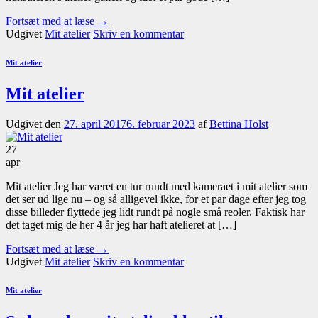
Fortsæt med at læse
→
Udgivet
Mit atelier
Skriv en kommentar
Mit atelier
Mit atelier
Udgivet den
27. april 2017
6. februar 2023
af
Bettina Holst
27
apr
Mit atelier Jeg har været en tur rundt med kameraet i mit atelier som
det ser ud lige nu – og så alligevel ikke, for et par dage efter jeg tog
disse billeder flyttede jeg lidt rundt på nogle små reoler. Faktisk har
det taget mig de her 4 år jeg har haft atelieret at […]
Fortsæt med at læse
→
Udgivet
Mit atelier
Skriv en kommentar
Mit atelier