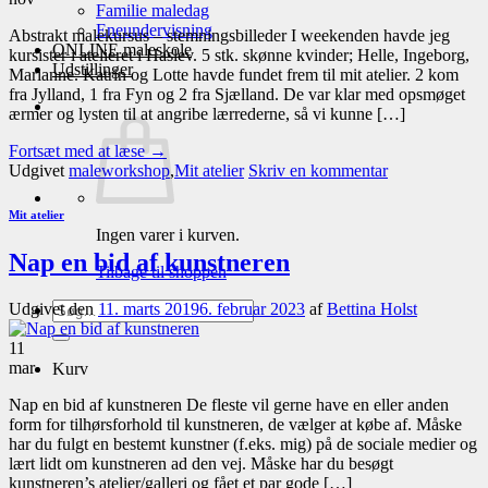
Familie maledag
Eneundervisning
Abstrakt malekursus – stemningsbilleder I weekenden havde jeg
ONLINE maleskole
kursister i atelieret i Haslev. 5 stk. skønne kvinder; Helle, Ingeborg,
Udstillinger
Marianne. Katrin og Lotte havde fundet frem til mit atelier. 2 kom
fra Jylland, 1 fra Fyn og 2 fra Sjælland. De var klar med opsmøget
ærmer og lysten til at angribe lærrederne, så vi kunne […]
Fortsæt med at læse
→
Udgivet
maleworkshop
,
Mit atelier
Skriv en kommentar
Mit atelier
Ingen varer i kurven.
Nap en bid af kunstneren
Tilbage til shoppen
Søg
Udgivet den
11. marts 2019
6. februar 2023
af
Bettina Holst
efter:
11
mar
Kurv
Nap en bid af kunstneren De fleste vil gerne have en eller anden
form for tilhørsforhold til kunstneren, de vælger at købe af. Måske
har du fulgt en bestemt kunstner (f.eks. mig) på de sociale medier og
lært lidt om kunstneren ad den vej. Måske har du besøgt
kunstneren’s atelier/galleri og fået et par gode […]