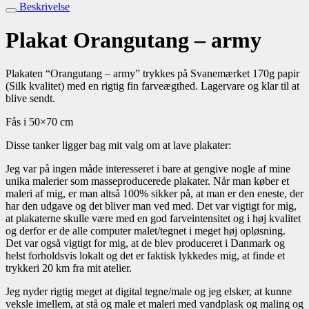
Beskrivelse
Plakat Orangutang – army
Plakaten “Orangutang – army” trykkes på Svanemærket 170g papir
(Silk kvalitet) med en rigtig fin farveægthed. Lagervare og klar til at
blive sendt.
Fås i 50×70 cm
Disse tanker ligger bag mit valg om at lave plakater:
Jeg var på ingen måde interesseret i bare at gengive nogle af mine
unika malerier som masseproducerede plakater. Når man køber et
maleri af mig, er man altså 100% sikker på, at man er den eneste, der
har den udgave og det bliver man ved med. Det var vigtigt for mig,
at plakaterne skulle være med en god farveintensitet og i høj kvalitet
og derfor er de alle computer malet/tegnet i meget høj opløsning.
Det var også vigtigt for mig, at de blev produceret i Danmark og
helst forholdsvis lokalt og det er faktisk lykkedes mig, at finde et
trykkeri 20 km fra mit atelier.
Jeg nyder rigtig meget at digital tegne/male og jeg elsker, at kunne
veksle imellem, at stå og male et maleri med vandplask og maling og