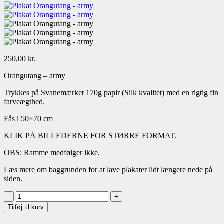
250,00
kr.
Orangutang – army
Trykkes på Svanemærket 170g papir (Silk kvalitet) med en rigtig fin
farveægthed.
Fås i 50×70 cm
KLIK PÅ BILLEDERNE FOR STØRRE FORMAT.
OBS: Ramme medfølger ikke.
Læs mere om baggrunden for at lave plakater lidt længere nede på
siden.
Plakat
Orangutang
Tilføj til kurv
-
army