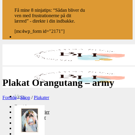
Få mine 8 ninjatips: “Sådan bliver du
ven med frustrationerne på dit
lærred” - direkte i din indbakke.
[mc4wp_form id="2171"]
Plakat Orangutang – army
Menu
Forside
/
Shop
/
Plakater
Forside
Abstrakte malerier
Tidligere værker
Små værker
Shop
Plakater