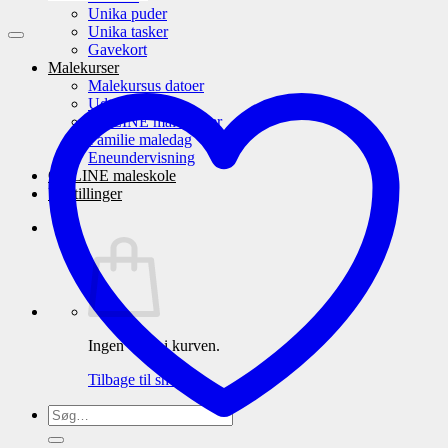
Unika puder
Unika tasker
Gavekort
Malekurser
Malekursus datoer
Udtalelser
ONLINE malekurser
Familie maledag
Eneundervisning
ONLINE maleskole
Udstillinger
Ingen varer i kurven.
Tilbage til shoppen
Søg
efter: