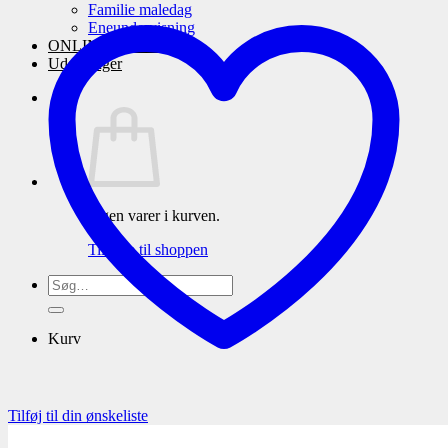
Familie maledag
Eneundervisning
ONLINE maleskole
Udstillinger
Ingen varer i kurven.
Tilbage til shoppen
Søg
efter:
Kurv
Tilføj til din ønskeliste