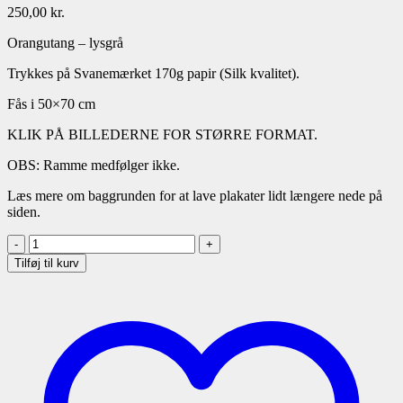
250,00
kr.
Orangutang – lysgrå
Trykkes på Svanemærket 170g papir (Silk kvalitet).
Fås i 50×70 cm
KLIK PÅ BILLEDERNE FOR STØRRE FORMAT.
OBS: Ramme medfølger ikke.
Læs mere om baggrunden for at lave plakater lidt længere nede på
siden.
Plakat
Orangutang
Tilføj til kurv
-
lysgrå
antal