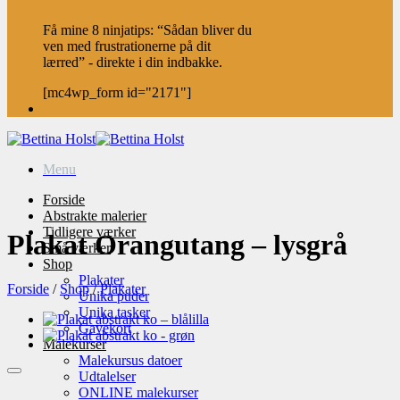
Få mine 8 ninjatips: “Sådan bliver du
ven med frustrationerne på dit
lærred” - direkte i din indbakke.
[mc4wp_form id="2171"]
Menu
Forside
Abstrakte malerier
Tidligere værker
Plakat Orangutang – lysgrå
Små værker
Shop
Plakater
Forside
/
Shop
/
Plakater
Unika puder
Unika tasker
Gavekort
Malekurser
Malekursus datoer
Udtalelser
ONLINE malekurser