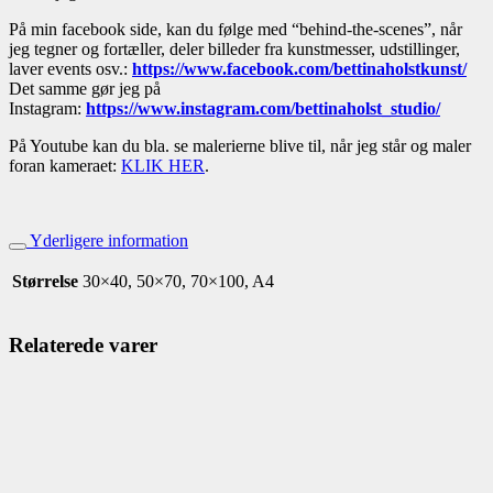
På min facebook side, kan du følge med “behind-the-scenes”, når
jeg tegner og fortæller, deler billeder fra kunstmesser, udstillinger,
laver events osv.:
https://www.facebook.com/bettinaholstkunst/
Det samme gør jeg på
Instagram:
https://www.instagram.com/bettinaholst_studio/
På Youtube kan du bla. se malerierne blive til, når jeg står og maler
foran kameraet:
KLIK HER
.
Yderligere information
Størrelse
30×40, 50×70, 70×100, A4
Relaterede varer