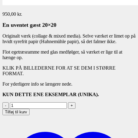
950,00
kr.
En uventet gæst 20×20
Originalt værk (collage & mixed media). Selve værket er limet op på
hvidt syrefrit papir (Hahnemühle papir), så det falmer ikke.
Flot egetræsramme med glas medfølger, så værket er lige til at
hænge op.
KLIK PÅ BILLEDERNE FOR AT SE DEM I STØRRE
FORMAT.
For yderligere info se længere nede.
KUN DETTE ENE EKSEMPLAR (UNIKA).
En
uventet
Tilføj til kurv
gæst
-
20x20
antal