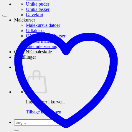
Unika puder
Unika tasker
Gavekort
Malekurser
Malekursus datoer
Udtalelser
ONLINE malekurser
Familie maledag
Eneundervisning
ONLINE maleskole
Udstillinger
Ingen varer i kurven.
Tilbage til shoppen
Søg
efter: