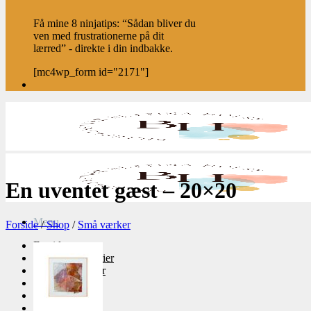
Få mine 8 ninjatips: “Sådan bliver du
ven med frustrationerne på dit
lærred” - direkte i din indbakke.
[mc4wp_form id="2171"]
En uventet gæst – 20×20
Menu
Forside
/
Shop
/
Små værker
Forside
Abstrakte malerier
Tidligere værker
Små værker
Shop
Plakater