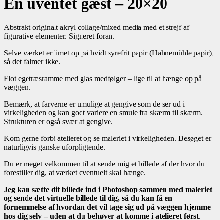
En uventet gæst – 20×20
Abstrakt originalt akryl collage/mixed media med et strejf af
figurative elementer. Signeret foran.
Selve værket er limet op på hvidt syrefrit papir (Hahnemühle papir),
så det falmer ikke.
Flot egetræsramme med glas medfølger – lige til at hænge op på
væggen.
Bemærk, at farverne er umulige at gengive som de ser ud i
virkeligheden og kan godt variere en smule fra skærm til skærm.
Strukturen er også svær at gengive.
Kom gerne forbi atelieret og se maleriet i virkeligheden. Besøget er
naturligvis ganske uforpligtende.
Du er meget velkommen til at sende mig et billede af der hvor du
forestiller dig, at værket eventuelt skal hænge.
Jeg kan sætte dit billede ind i Photoshop sammen med maleriet
og sende det virtuelle billede til dig, så du kan få en
fornemmelse af hvordan det vil tage sig ud på væggen hjemme
hos dig selv – uden at du behøver at komme i atelieret først
.