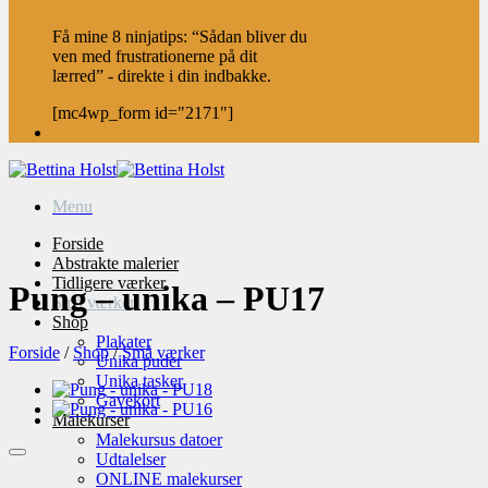
Få mine 8 ninjatips: “Sådan bliver du
ven med frustrationerne på dit
lærred” - direkte i din indbakke.
[mc4wp_form id="2171"]
Menu
Forside
Abstrakte malerier
Tidligere værker
Pung – unika – PU17
Små værker
Shop
Plakater
Forside
/
Shop
/
Små værker
Unika puder
Unika tasker
Gavekort
Malekurser
Malekursus datoer
Udtalelser
ONLINE malekurser