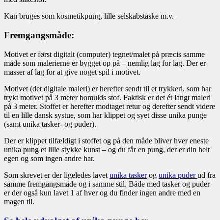
Kan bruges som kosmetikpung, lille selskabstaske m.v.
Fremgangsmåde:
Motivet er først digitalt (computer) tegnet/malet på præcis samme
måde som malerierne er bygget op på – nemlig lag for lag. Der er
masser af lag for at give noget spil i motivet.
Motivet (det digitale maleri) er herefter sendt til et trykkeri, som har
trykt motivet på 3 meter bomulds stof. Faktisk er det ét langt maleri
på 3 meter. Stoffet er herefter modtaget retur og derefter sendt videre
til en lille dansk systue, som har klippet og syet disse unika punge
(samt unika tasker- og puder).
Der er klippet tilfældigt i stoffet og på den måde bliver hver eneste
unika pung et lille stykke kunst – og du får en pung, der er din helt
egen og som ingen andre har.
Som skrevet er der ligeledes lavet
unika tasker
og
unika puder
ud fra
samme fremgangsmåde og i samme stil. Både med tasker og puder
er der også kun lavet 1 af hver og du finder ingen andre med en
magen til.