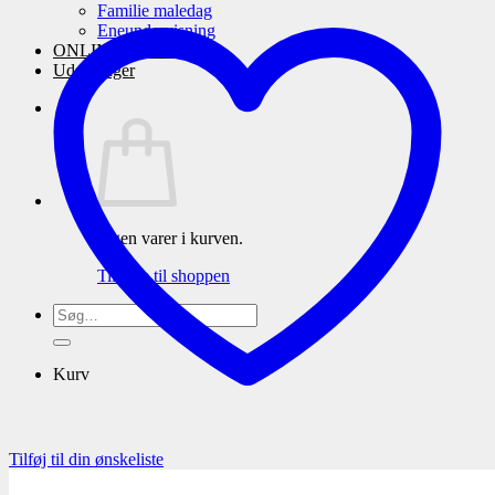
Familie maledag
Eneundervisning
ONLINE maleskole
Udstillinger
Ingen varer i kurven.
Tilbage til shoppen
Søg
efter:
Kurv
Tilføj til din ønskeliste