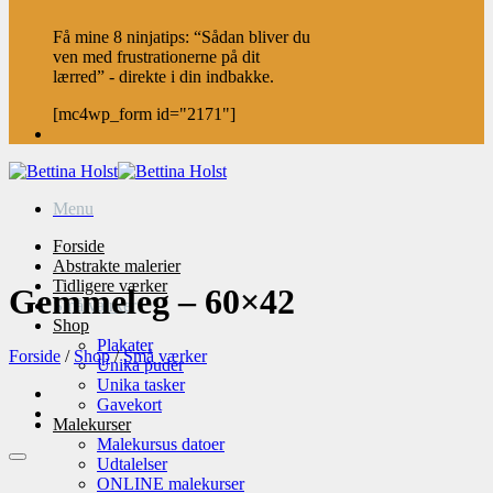
Få mine 8 ninjatips: “Sådan bliver du
ven med frustrationerne på dit
lærred” - direkte i din indbakke.
[mc4wp_form id="2171"]
Menu
Forside
Abstrakte malerier
Tidligere værker
Gemmeleg – 60×42
Små værker
Shop
Plakater
Forside
/
Shop
/
Små værker
Unika puder
Unika tasker
Gavekort
Malekurser
Malekursus datoer
Udtalelser
ONLINE malekurser