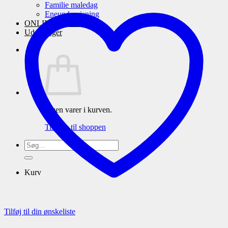
Familie maledag
Eneundervisning
ONLINE maleskole
Udstillinger
Ingen varer i kurven.
Tilbage til shoppen
Søg
efter:
Kurv
Tilføj til din ønskeliste