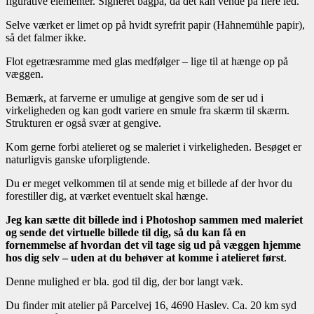
figurative elementer. Signeret bagpå, da det kan vende på flere led.
Selve værket er limet op på hvidt syrefrit papir (Hahnemühle papir),
så det falmer ikke.
Flot egetræsramme med glas medfølger – lige til at hænge op på
væggen.
Bemærk, at farverne er umulige at gengive som de ser ud i
virkeligheden og kan godt variere en smule fra skærm til skærm.
Strukturen er også svær at gengive.
Kom gerne forbi atelieret og se maleriet i virkeligheden. Besøget er
naturligvis ganske uforpligtende.
Du er meget velkommen til at sende mig et billede af der hvor du
forestiller dig, at værket eventuelt skal hænge.
Jeg kan sætte dit billede ind i Photoshop sammen med maleriet
og sende det virtuelle billede til dig, så du kan få en
fornemmelse af hvordan det vil tage sig ud på væggen hjemme
hos dig selv – uden at du behøver at komme i atelieret først
.
Denne mulighed er bla. god til dig, der bor langt væk.
Du finder mit atelier på Parcelvej 16, 4690 Haslev. Ca. 20 km syd