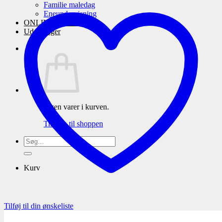
Familie maledag
Eneundervisning
ONLINE maleskole
Udstillinger
Ingen varer i kurven.
Tilbage til shoppen
Søg
efter:
Kurv
Tilføj til din ønskeliste