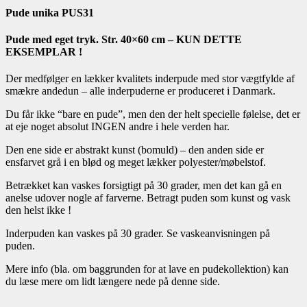
Pude unika PUS31
Pude med eget tryk. Str. 40×60 cm – KUN DETTE
EKSEMPLAR !
Der medfølger en lækker kvalitets inderpude med stor vægtfylde af
smækre andedun – alle inderpuderne er produceret i Danmark.
Du får ikke “bare en pude”, men den der helt specielle følelse, det er
at eje noget absolut INGEN andre i hele verden har.
Den ene side er abstrakt kunst (bomuld) – den anden side er
ensfarvet grå i en blød og meget lækker polyester/møbelstof.
Betrækket kan vaskes forsigtigt på 30 grader, men det kan gå en
anelse udover nogle af farverne. Betragt puden som kunst og vask
den helst ikke !
Inderpuden kan vaskes på 30 grader. Se vaskeanvisningen på
puden.
Mere info (bla. om baggrunden for at lave en pudekollektion) kan
du læse mere om lidt længere nede på denne side.