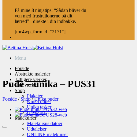
Få mine 8 ninjatips: “Sådan bliver du
ven med frustrationerne på dit
lærred” - direkte i din indbakke.
[mc4wp_form id="2171"]
Menu
Forside
Abstrakte malerier
Tidligere værker
Pude – unika – PUS31
Små værker
Shop
Plakater
Forside
/
Shop
/
Unika puder
Unika puder
Unika tasker
Gavekort
Malekurser
Malekursus datoer
Udtalelser
ONLINE malekurser