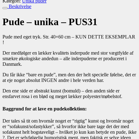
Kategori:
Unika puder
Beskrivelse
Pude – unika – PUS31
Pude med eget tryk. Str. 40×60 cm – KUN DETTE EKSEMPLAR
!
Der medfølger en lækker kvalitets inderpude med stor vægtfylde af
smækre økologiske andedun – alle inderpuderne er produceret i
Danmark.
Du får ikke “bare en pude”, men den der helt specielle følelse, det er
at eje noget absolut INGEN andre i hele verden har.
Den ene side er abstrakt kunst (bomuld) – den anden side er
ensfarvet rosa i en blød og meget lækker polyester/møbelstof.
Baggrund for at lave en pudekollektion:
Der tales så tit om hvornår noget er “rigtig” kunst og hvornår noget
er “sofakunst/sofastykker”, så hvorfor ikke bare tage det der med
sofakunst helt bogstaveligt – hvilket jo kun kan betyde en pude, ikke
?. Det er selvfølgelig humoristisk ment, men faktisk er selve ideen