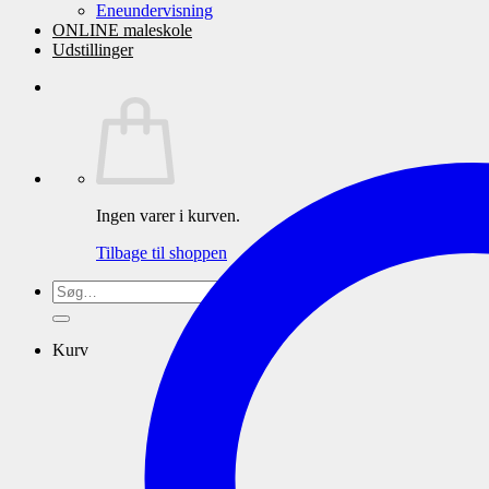
Eneundervisning
ONLINE maleskole
Udstillinger
Ingen varer i kurven.
Tilbage til shoppen
Søg
efter:
Kurv