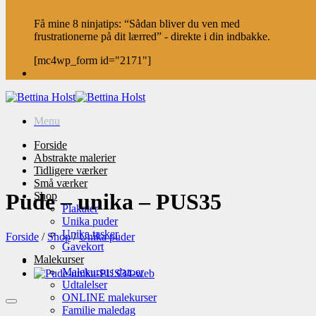
Få mine 8 ninjatips: “Sådan bliver du ven med
frustrationerne på dit lærred” - direkte i din indbakke.
[mc4wp_form id="2171"]
Menu
Forside
Abstrakte malerier
Tidligere værker
Små værker
Pude – unika – PUS35
Shop
Plakater
Unika puder
Unika tasker
Forside
/
Shop
/
Unika puder
Gavekort
Malekurser
Malekursus datoer
Udtalelser
ONLINE malekurser
Familie maledag