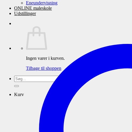
Eneundervisning
ONLINE maleskole
Udstillinger
Ingen varer i kurven.
Tilbage til shoppen
Søg
efter:
Kurv