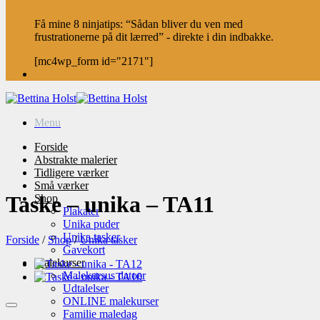
Få mine 8 ninjatips: “Sådan bliver du ven med
frustrationerne på dit lærred” - direkte i din indbakke.
[mc4wp_form id="2171"]
Menu
Forside
Abstrakte malerier
Tidligere værker
Små værker
Taske – unika – TA11
Shop
Plakater
Unika puder
Unika tasker
Forside
/
Shop
/
Unika tasker
Gavekort
Malekurser
Malekursus datoer
Udtalelser
ONLINE malekurser
Familie maledag