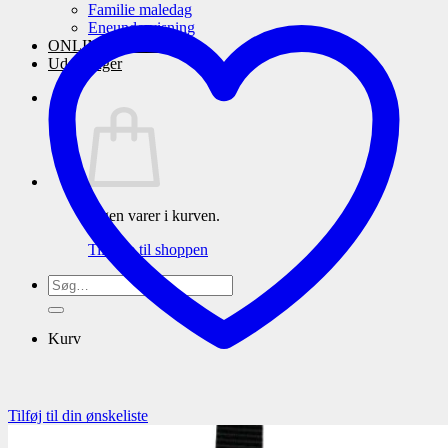
Familie maledag
Eneundervisning
ONLINE maleskole
Udstillinger
Ingen varer i kurven.
Tilbage til shoppen
Søg
efter:
Kurv
Tilføj til din ønskeliste