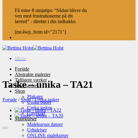
Få mine 8 ninjatips: “Sådan bliver du
ven med frustrationerne på dit
lærred” - direkte i din indbakke.
[mc4wp_form id="2171"]
Menu
Forside
Abstrakte malerier
Tidligere værker
Taske – unika – TA21
Små værker
Shop
Plakater
Forside
/
Shop
/
Unika tasker
Unika puder
Unika tasker
Gavekort
Malekurser
Malekursus datoer
Udtalelser
ONLINE malekurser