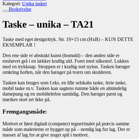
Kategori:
Unika tasker
Beskrivelse
Taske – unika – TA21
Taske med eget design/tryk. Str. 19×15 cm (HxB) – KUN DETTE
EKSEMPLAR !
Den ene side er abstrakt kunst (bomuld) – den anden side er
ensfarvet grå i en lækker kraftig uld. Foret med silkestof. Lukkes
med en trykknap. Stroppen er i kraftig sort nylon. Tasken hænger
omkring hoften, når den hænger på tværs om skulderen.
Tasken kan bruges som f.eks. en lille selskabs taske, ferie taske,
mobil taske m.v. Tasken kan sagtens rumme både en almindelig
damepung og en mobiltelefon samtidig. Den hænger pænt og
mærkes stort set ikke på.
Fremgangsmåde:
Motivet er først digitalt (computer) tegnet/malet på præcis samme
måde som malerierne er bygget op på – nemlig lag for lag. Der er
masser af lag for at give noget spil i motivet.