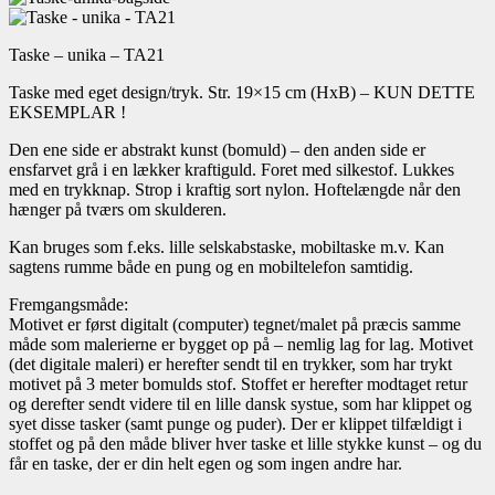
Taske – unika – TA21
Taske med eget design/tryk. Str. 19×15 cm (HxB) – KUN DETTE
EKSEMPLAR !
Den ene side er abstrakt kunst (bomuld) – den anden side er
ensfarvet grå i en lækker kraftiguld. Foret med silkestof. Lukkes
med en trykknap. Strop i kraftig sort nylon. Hoftelængde når den
hænger på tværs om skulderen.
Kan bruges som f.eks. lille selskabstaske, mobiltaske m.v. Kan
sagtens rumme både en pung og en mobiltelefon samtidig.
Fremgangsmåde:
Motivet er først digitalt (computer) tegnet/malet på præcis samme
måde som malerierne er bygget op på – nemlig lag for lag. Motivet
(det digitale maleri) er herefter sendt til en trykker, som har trykt
motivet på 3 meter bomulds stof. Stoffet er herefter modtaget retur
og derefter sendt videre til en lille dansk systue, som har klippet og
syet disse tasker (samt punge og puder). Der er klippet tilfældigt i
stoffet og på den måde bliver hver taske et lille stykke kunst – og du
får en taske, der er din helt egen og som ingen andre har.