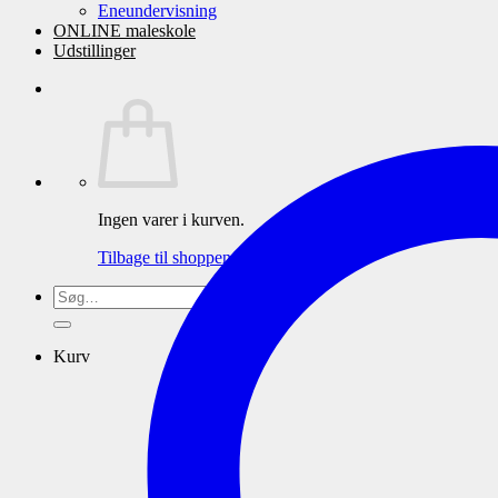
Eneundervisning
ONLINE maleskole
Udstillinger
Ingen varer i kurven.
Tilbage til shoppen
Søg
efter:
Kurv