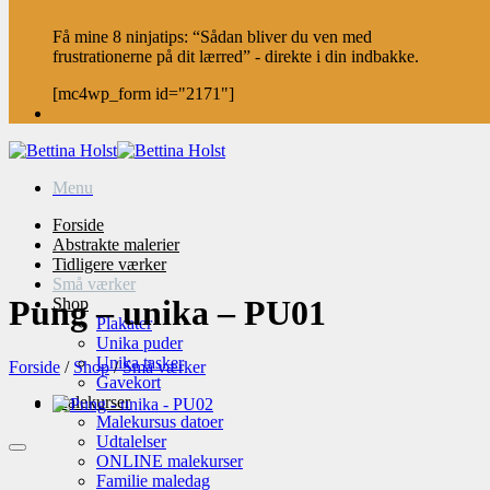
Få mine 8 ninjatips: “Sådan bliver du ven med
frustrationerne på dit lærred” - direkte i din indbakke.
[mc4wp_form id="2171"]
Menu
Forside
Abstrakte malerier
Tidligere værker
Små værker
Pung – unika – PU01
Shop
Plakater
Unika puder
Unika tasker
Forside
/
Shop
/
Små værker
Gavekort
Malekurser
Malekursus datoer
Udtalelser
ONLINE malekurser
Familie maledag