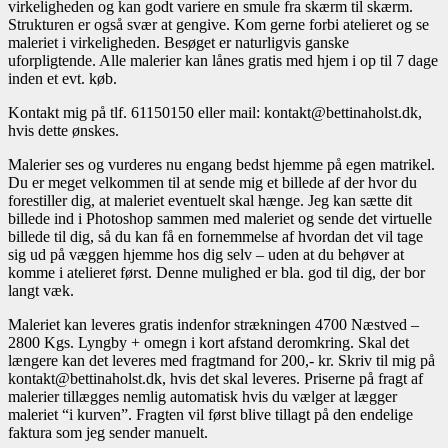
virkeligheden og kan godt variere en smule fra skærm til skærm.
Strukturen er også svær at gengive. Kom gerne forbi atelieret og se
maleriet i virkeligheden. Besøget er naturligvis ganske
uforpligtende. Alle malerier kan lånes gratis med hjem i op til 7 dage
inden et evt. køb.
Kontakt mig på tlf. 61150150 eller mail: kontakt@bettinaholst.dk,
hvis dette ønskes.
Malerier ses og vurderes nu engang bedst hjemme på egen matrikel.
Du er meget velkommen til at sende mig et billede af der hvor du
forestiller dig, at maleriet eventuelt skal hænge. Jeg kan sætte dit
billede ind i Photoshop sammen med maleriet og sende det virtuelle
billede til dig, så du kan få en fornemmelse af hvordan det vil tage
sig ud på væggen hjemme hos dig selv – uden at du behøver at
komme i atelieret først. Denne mulighed er bla. god til dig, der bor
langt væk.
Maleriet kan leveres gratis indenfor strækningen 4700 Næstved –
2800 Kgs. Lyngby + omegn i kort afstand deromkring. Skal det
længere kan det leveres med fragtmand for 200,- kr. Skriv til mig på
kontakt@bettinaholst.dk, hvis det skal leveres. Priserne på fragt af
malerier tillægges nemlig automatisk hvis du vælger at lægger
maleriet “i kurven”. Fragten vil først blive tillagt på den endelige
faktura som jeg sender manuelt.