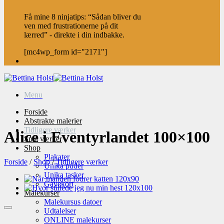
Få mine 8 ninjatips: “Sådan bliver du
ven med frustrationerne på dit
lærred” - direkte i din indbakke.
[mc4wp_form id="2171"]
Menu
Forside
Abstrakte malerier
Tidligere værker
Alice i Eventyrlandet 100×100
Små værker
Shop
Plakater
Forside
/
Shop
/
Tidligere værker
Unika puder
Unika tasker
Gavekort
Malekurser
Malekursus datoer
Udtalelser
ONLINE malekurser