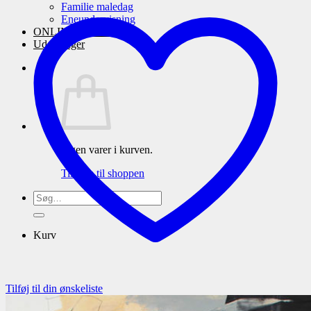
Familie maledag
Eneundervisning
ONLINE maleskole
Udstillinger
Ingen varer i kurven.
Tilbage til shoppen
Søg
efter:
Kurv
Tilføj til din ønskeliste