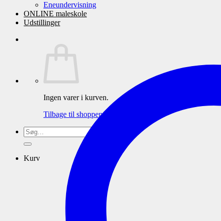
Eneundervisning
ONLINE maleskole
Udstillinger
Ingen varer i kurven.
Tilbage til shoppen
Søg
efter:
Kurv