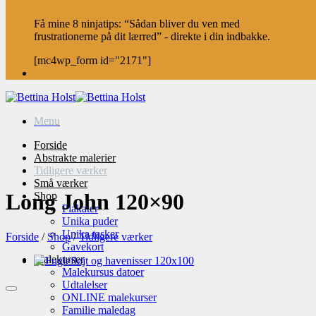
Få mine 8 ninjatips: “Sådan bliver du ven med
frustrationerne på dit lærred” - direkte i din indbakke.
[mc4wp_form id="2171"]
Menu
Forside
Abstrakte malerier
Tidligere værker
Små værker
Long John 120×90
Shop
Plakater
Unika puder
Unika tasker
Forside
/
Shop
/
Tidligere værker
Gavekort
Malekurser
Malekursus datoer
Udtalelser
ONLINE malekurser
Familie maledag