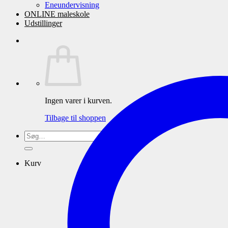
Eneundervisning
ONLINE maleskole
Udstillinger
Ingen varer i kurven.
Tilbage til shoppen
Søg
efter:
Kurv