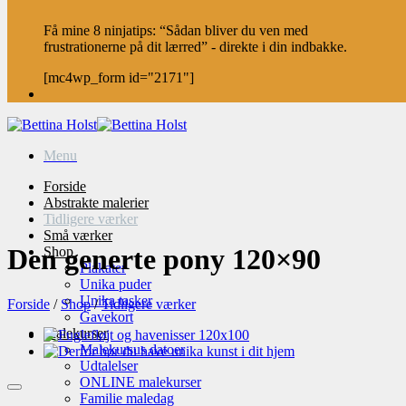
Få mine 8 ninjatips: “Sådan bliver du ven med
frustrationerne på dit lærred” - direkte i din indbakke.
[mc4wp_form id="2171"]
Menu
Forside
Abstrakte malerier
Tidligere værker
Små værker
Den generte pony 120×90
Shop
Plakater
Unika puder
Unika tasker
Forside
/
Shop
/
Tidligere værker
Gavekort
Malekurser
Malekursus datoer
Udtalelser
ONLINE malekurser
Familie maledag