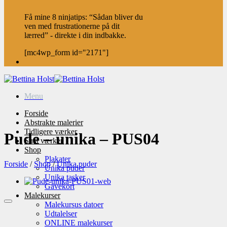
Få mine 8 ninjatips: “Sådan bliver du
ven med frustrationerne på dit
lærred” - direkte i din indbakke.
[mc4wp_form id="2171"]
Menu
Forside
Abstrakte malerier
Tidligere værker
Pude – unika – PUS04
Små værker
Shop
Plakater
Forside
/
Shop
/
Unika puder
Unika puder
Unika tasker
Gavekort
Malekurser
Malekursus datoer
Udtalelser
ONLINE malekurser