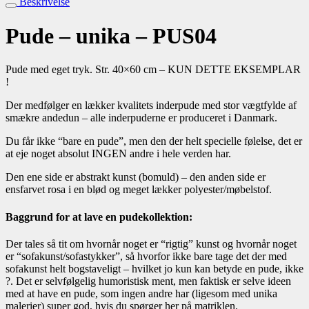
Beskrivelse
Pude – unika – PUS04
Pude med eget tryk. Str. 40×60 cm – KUN DETTE EKSEMPLAR
!
Der medfølger en lækker kvalitets inderpude med stor vægtfylde af
smækre andedun – alle inderpuderne er produceret i Danmark.
Du får ikke “bare en pude”, men den der helt specielle følelse, det er
at eje noget absolut INGEN andre i hele verden har.
Den ene side er abstrakt kunst (bomuld) – den anden side er
ensfarvet rosa i en blød og meget lækker polyester/møbelstof.
Baggrund for at lave en pudekollektion:
Der tales så tit om hvornår noget er “rigtig” kunst og hvornår noget
er “sofakunst/sofastykker”, så hvorfor ikke bare tage det der med
sofakunst helt bogstaveligt – hvilket jo kun kan betyde en pude, ikke
?. Det er selvfølgelig humoristisk ment, men faktisk er selve ideen
med at have en pude, som ingen andre har (ligesom med unika
malerier) super god, hvis du spørger her på matriklen.