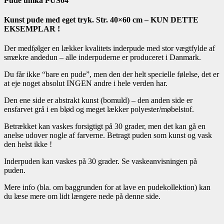
Pude unika PUS04
Kunst pude med eget tryk. Str. 40×60 cm – KUN DETTE
EKSEMPLAR !
Der medfølger en lækker kvalitets inderpude med stor vægtfylde af
smækre andedun – alle inderpuderne er produceret i Danmark.
Du får ikke “bare en pude”, men den der helt specielle følelse, det er
at eje noget absolut INGEN andre i hele verden har.
Den ene side er abstrakt kunst (bomuld) – den anden side er
ensfarvet grå i en blød og meget lækker polyester/møbelstof.
Betrækket kan vaskes forsigtigt på 30 grader, men det kan gå en
anelse udover nogle af farverne. Betragt puden som kunst og vask
den helst ikke !
Inderpuden kan vaskes på 30 grader. Se vaskeanvisningen på
puden.
Mere info (bla. om baggrunden for at lave en pudekollektion) kan
du læse mere om lidt længere nede på denne side.