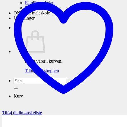
Familie maledag
Eneundervisning
ONLINE maleskole
Udstillinger
Ingen varer i kurven.
Tilbage til shoppen
Søg
efter:
Kurv
Tilføj til din ønskeliste