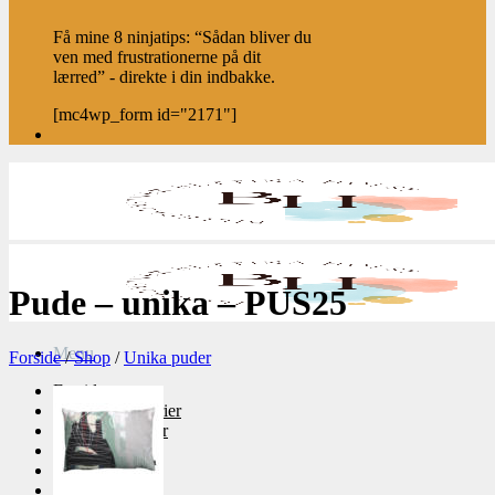
Få mine 8 ninjatips: “Sådan bliver du
ven med frustrationerne på dit
lærred” - direkte i din indbakke.
[mc4wp_form id="2171"]
Pude – unika – PUS25
Menu
Forside
/
Shop
/
Unika puder
Forside
Abstrakte malerier
Tidligere værker
Små værker
Shop
Plakater