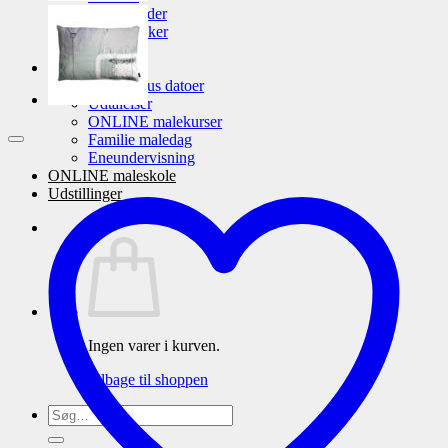
Unika puder
Unika tasker
Gavekort
Malekurser
Malekursus datoer
Udtalelser
ONLINE malekurser
Familie maledag
Eneundervisning
ONLINE maleskole
Udstillinger
Ingen varer i kurven.
Tilbage til shoppen
Søg
efter: