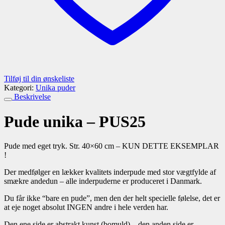
Tilføj til din ønskeliste
Kategori:
Unika puder
Beskrivelse
Pude unika – PUS25
Pude med eget tryk. Str. 40×60 cm – KUN DETTE EKSEMPLAR
!
Der medfølger en lækker kvalitets inderpude med stor vægtfylde af
smækre andedun – alle inderpuderne er produceret i Danmark.
Du får ikke “bare en pude”, men den der helt specielle følelse, det er
at eje noget absolut INGEN andre i hele verden har.
Den ene side er abstrakt kunst (bomuld) – den anden side er