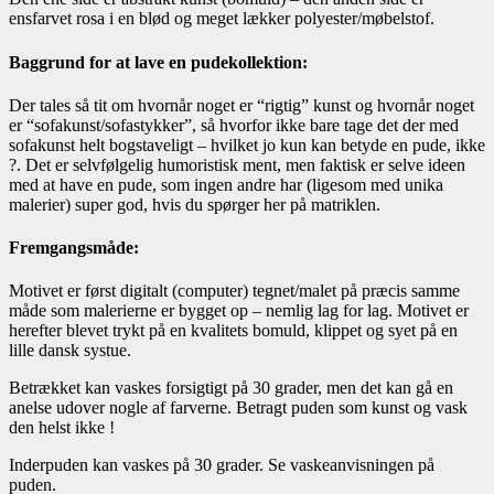
ensfarvet rosa i en blød og meget lækker polyester/møbelstof.
Baggrund for at lave en pudekollektion:
Der tales så tit om hvornår noget er “rigtig” kunst og hvornår noget
er “sofakunst/sofastykker”, så hvorfor ikke bare tage det der med
sofakunst helt bogstaveligt – hvilket jo kun kan betyde en pude, ikke
?. Det er selvfølgelig humoristisk ment, men faktisk er selve ideen
med at have en pude, som ingen andre har (ligesom med unika
malerier) super god, hvis du spørger her på matriklen.
Fremgangsmåde:
Motivet er først digitalt (computer) tegnet/malet på præcis samme
måde som malerierne er bygget op – nemlig lag for lag. Motivet er
herefter blevet trykt på en kvalitets bomuld, klippet og syet på en
lille dansk systue.
Betrækket kan vaskes forsigtigt på 30 grader, men det kan gå en
anelse udover nogle af farverne. Betragt puden som kunst og vask
den helst ikke !
Inderpuden kan vaskes på 30 grader. Se vaskeanvisningen på
puden.