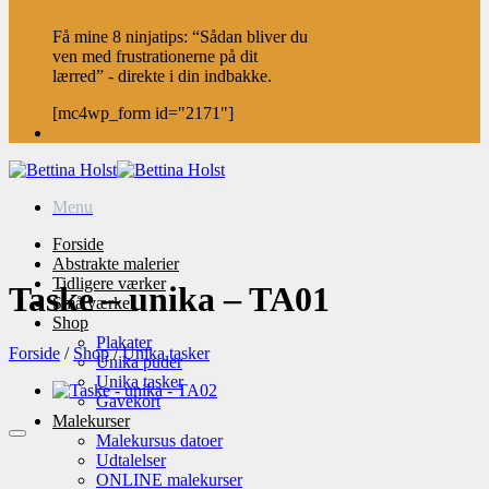
Få mine 8 ninjatips: “Sådan bliver du
ven med frustrationerne på dit
lærred” - direkte i din indbakke.
[mc4wp_form id="2171"]
Menu
Forside
Abstrakte malerier
Tidligere værker
Taske – unika – TA01
Små værker
Shop
Plakater
Forside
/
Shop
/
Unika tasker
Unika puder
Unika tasker
Gavekort
Malekurser
Malekursus datoer
Udtalelser
ONLINE malekurser