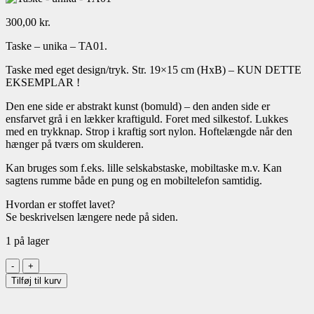
300,00
kr.
Taske – unika – TA01.
Taske med eget design/tryk. Str. 19×15 cm (HxB) – KUN DETTE
EKSEMPLAR !
Den ene side er abstrakt kunst (bomuld) – den anden side er
ensfarvet grå i en lækker kraftiguld. Foret med silkestof. Lukkes
med en trykknap. Strop i kraftig sort nylon. Hoftelængde når den
hænger på tværs om skulderen.
Kan bruges som f.eks. lille selskabstaske, mobiltaske m.v. Kan
sagtens rumme både en pung og en mobiltelefon samtidig.
Hvordan er stoffet lavet?
Se beskrivelsen længere nede på siden.
1 på lager
Taske
-
Tilføj til kurv
unika
-