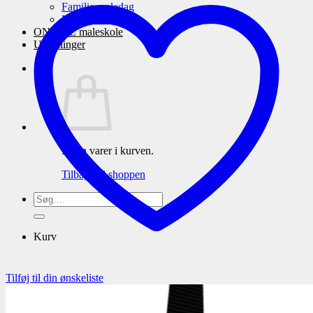
Familie maledag
Eneundervisning
ONLINE maleskole
Udstillinger
Ingen varer i kurven.
Tilbage til shoppen
Søg
efter:
Kurv
Tilføj til din ønskeliste