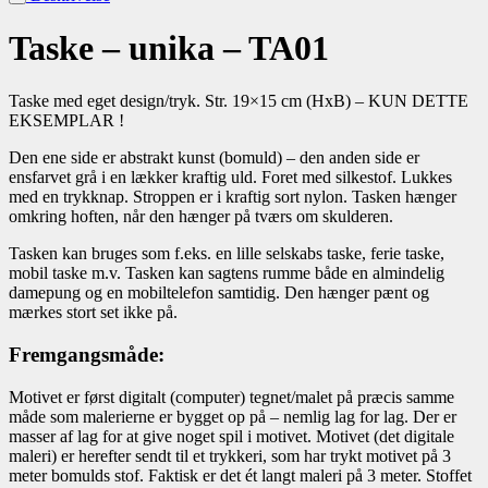
Taske – unika – TA01
Taske med eget design/tryk. Str. 19×15 cm (HxB) – KUN DETTE
EKSEMPLAR !
Den ene side er abstrakt kunst (bomuld) – den anden side er
ensfarvet grå i en lækker kraftig uld. Foret med silkestof. Lukkes
med en trykknap. Stroppen er i kraftig sort nylon. Tasken hænger
omkring hoften, når den hænger på tværs om skulderen.
Tasken kan bruges som f.eks. en lille selskabs taske, ferie taske,
mobil taske m.v. Tasken kan sagtens rumme både en almindelig
damepung og en mobiltelefon samtidig. Den hænger pænt og
mærkes stort set ikke på.
Fremgangsmåde:
Motivet er først digitalt (computer) tegnet/malet på præcis samme
måde som malerierne er bygget op på – nemlig lag for lag. Der er
masser af lag for at give noget spil i motivet. Motivet (det digitale
maleri) er herefter sendt til et trykkeri, som har trykt motivet på 3
meter bomulds stof. Faktisk er det ét langt maleri på 3 meter. Stoffet