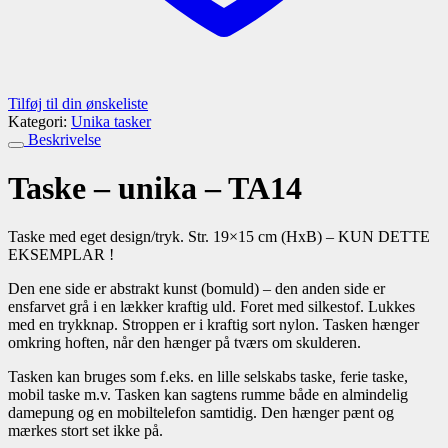
Tilføj til din ønskeliste
Kategori:
Unika tasker
Beskrivelse
Taske – unika – TA14
Taske med eget design/tryk. Str. 19×15 cm (HxB) – KUN DETTE
EKSEMPLAR !
Den ene side er abstrakt kunst (bomuld) – den anden side er
ensfarvet grå i en lækker kraftig uld. Foret med silkestof. Lukkes
med en trykknap. Stroppen er i kraftig sort nylon. Tasken hænger
omkring hoften, når den hænger på tværs om skulderen.
Tasken kan bruges som f.eks. en lille selskabs taske, ferie taske,
mobil taske m.v. Tasken kan sagtens rumme både en almindelig
damepung og en mobiltelefon samtidig. Den hænger pænt og
mærkes stort set ikke på.