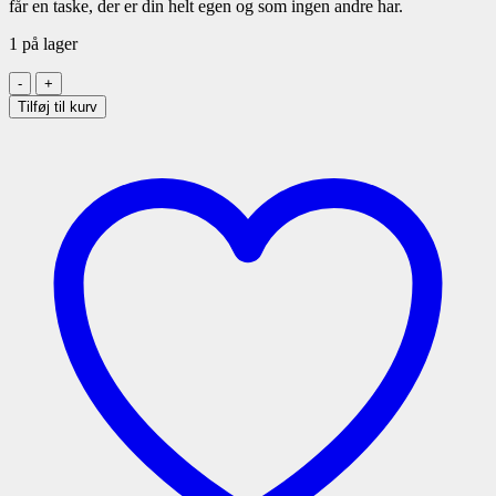
får en taske, der er din helt egen og som ingen andre har.
1 på lager
Taske
-
Tilføj til kurv
unika
-
TA14
antal