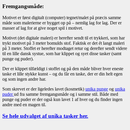
Fremgangsmåde:
Motivet er først digitalt (computer) tegnet/malet på præcis samme
måde som malerierne er bygget op på – nemlig lag for lag. Der er
masser af lag for at give noget spil i motivet.
Motivet (det digitale maleri) er herefter sendt til et trykkeri, som har
trykt motivet på 3 meter bomulds stof. Faktisk er det ét langt maleri
på 3 meter. Stoffet er herefter modtaget retur og derefter sendt videre
til en lille dansk systue, som har klippet og syet disse tasker (samt
punge og puder).
Der er klippet tilfældigt i stoffet og på den måde bliver hver eneste
taske et lille stykke kunst – og du får en taske, der er din helt egen
og som ingen andre har.
Som skrevet er der ligeledes lavet (kosmetik)
unika punge
og
unika
puder
ud fra samme fremgangsmåde og i samme stil. Både med
punge og puder er der også kun lavet 1 af hver og du finder ingen
andre med en magen til.
Se hele udvalget af unika tasker her.