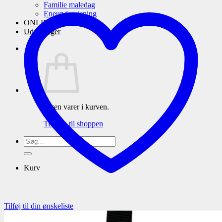
Familie maledag
Eneundervisning
ONLINE maleskole
Udstillinger
Ingen varer i kurven.
Tilbage til shoppen
Søg
efter:
Kurv
Tilføj til din ønskeliste