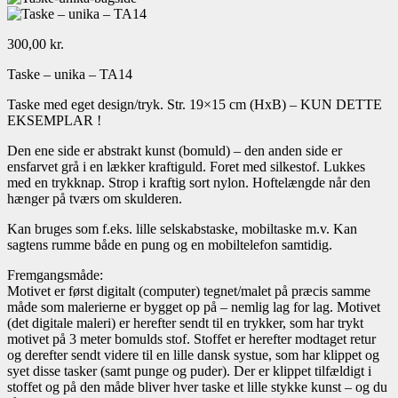
300,00
kr.
Taske – unika – TA14
Taske med eget design/tryk. Str. 19×15 cm (HxB) – KUN DETTE
EKSEMPLAR !
Den ene side er abstrakt kunst (bomuld) – den anden side er
ensfarvet grå i en lækker kraftiguld. Foret med silkestof. Lukkes
med en trykknap. Strop i kraftig sort nylon. Hoftelængde når den
hænger på tværs om skulderen.
Kan bruges som f.eks. lille selskabstaske, mobiltaske m.v. Kan
sagtens rumme både en pung og en mobiltelefon samtidig.
Fremgangsmåde:
Motivet er først digitalt (computer) tegnet/malet på præcis samme
måde som malerierne er bygget op på – nemlig lag for lag. Motivet
(det digitale maleri) er herefter sendt til en trykker, som har trykt
motivet på 3 meter bomulds stof. Stoffet er herefter modtaget retur
og derefter sendt videre til en lille dansk systue, som har klippet og
syet disse tasker (samt punge og puder). Der er klippet tilfældigt i
stoffet og på den måde bliver hver taske et lille stykke kunst – og du