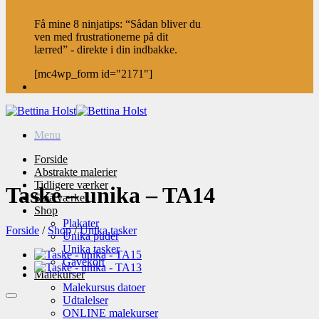
Få mine 8 ninjatips: “Sådan bliver du
ven med frustrationerne på dit
lærred” - direkte i din indbakke.
[mc4wp_form id="2171"]
Menu
Forside
Abstrakte malerier
Tidligere værker
Taske – unika – TA14
Små værker
Shop
Plakater
Forside
/
Shop
/
Unika tasker
Unika puder
Unika tasker
Gavekort
Malekurser
Malekursus datoer
Udtalelser
ONLINE malekurser