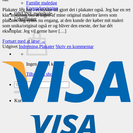
Familie maledag
Eneundervisning
Plakater Jeg har i et stykke tid gjort det i plakater også. Jeg har en ret
ONLINE maleskole
klar holdning om at ingen af mine original malerier laves som
Udstillinger
plakater. Jeg synes nu engang, at den kunde der køber mit maleri
som unika/original også er og bliver den eneste, der har dét
eksemplar. Jeg vil gerne have […]
Fortsæt med at læse
→
Udgivet
Indretning
,
Plakater
Skriv en kommentar
Ingen varer i kurven.
Tilbage til shoppen
Søg
efter:
Kurv