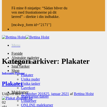
Få mine 8 ninjatips: “Sådan bliver du
ven med frustrationerne på dit
lærred” - direkte i din indbakke.
[mc4wp_form id="2171"]
Menu
Forside
Abstrakte malerier
Kategori arkiver:
Plakater
Tidligere værker
Små værker
Shop
Indretning
,
Plakater
Plakater
Unika puder
Plakater
Unika tasker
Gavekort
Malekurser
Udgivet den
2. oktober 2018
25. januar 2021
af
Bettina Holst
Malekursus datoer
Udtalelser
02
ONLINE malekurser
okt