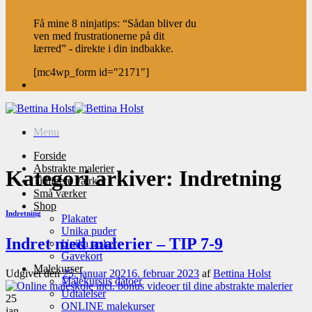
Få mine 8 ninjatips: “Sådan bliver du
ven med frustrationerne på dit
lærred” - direkte i din indbakke.
[mc4wp_form id="2171"]
Menu
Forside
Abstrakte malerier
Kategori arkiver:
Indretning
Tidligere værker
Små værker
Shop
Indretning
Plakater
Unika puder
Indret med malerier – TIP 7-9
Unika tasker
Gavekort
Malekurser
Udgivet den
25. januar 2021
6. februar 2023
af
Bettina Holst
Malekursus datoer
Udtalelser
25
ONLINE malekurser
jan