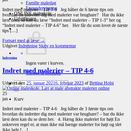
Familie maledag
Eneundervisning
Indret med malerier – TIP 7-9 Jeg håber de 6 første tips om
ONLINE maleskole
hvordan du indretter dig med malerier var brugbare? Har du ikke
Udstillinger
læst dem, så kan du læse “Indret med malerier – TIP 1-3” her og
“Indret med malerier – TIP 4-6” her. Her får du som lovet de næste
tips […]
Fortsæt med at læse
→
Udgivet
Indretning
Skriv en kommentar
Indretning
Ingen varer i kurven.
Indret med malerier – TIP 4-6
Tilbage til shoppen
Søg
Udgivet den
25. januar 2021
6. februar 2023
af
Bettina Holst
efter:
25
jan
Kurv
Indret med malerier – TIP 4-6 Jeg håber de 3 første tips om
hvordan du indretter dig med malerier var brugbare? – har du ikke
læst dem kan du se dem her. 4. Hæng ikke maleriet for højt En
uskreven regel er, at man ikke må hænge malerier for højt og slet
ikke lade […]