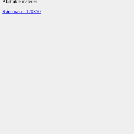
Abstrakte malerier
Røde næser 120×50