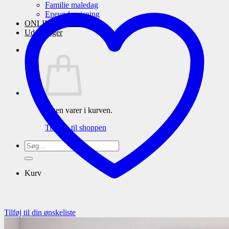
Familie maledag
Eneundervisning
ONLINE maleskole
Udstillinger
Ingen varer i kurven.
Tilbage til shoppen
Søg
efter:
Kurv
Tilføj til din ønskeliste