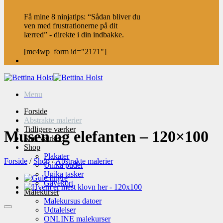
Få mine 8 ninjatips: “Sådan bliver du
ven med frustrationerne på dit
lærred” - direkte i din indbakke.
[mc4wp_form id="2171"]
Menu
Forside
Abstrakte malerier
Tidligere værker
Musen og elefanten – 120×100
Små værker
Shop
Plakater
Forside
/
Shop
/
Abstrakte malerier
Unika puder
Unika tasker
Gavekort
Malekurser
Malekursus datoer
Udtalelser
ONLINE malekurser