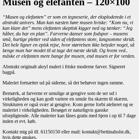
Musen og elefanten – 120×100
“Musen og elefanten” er som en tegneserie, der eksploderede i et
abstrakt univers. Man kan næsten høre musen hviske: “Kom nu, vi
kan klare det” mens elefanten skeptisk kigger ned og tænker: “Jeg
håber, du har en plan”. Farverne danser som fodspor – musens
små, hurtige pletter ved siden af elefantens store, langsomme skridt.
Det hele ligner en episk rejse, hvor størrelsen ikke betyder noget, så
længe man har modet til at tage det næste skridt. Og hvem ved..
måske er elefanten mere bange for musen, end musen er for verden.
Abstrakt originalt akryl maleri i friske moderne farver. Signeret
bagpå.
Maleriet fortsætter ud på siderne, så det behøver ingen ramme.
Bemærk, at farverne er umulige at gengive som de ser ud i
virkeligheden og kan godt variere en smule fra skærm til skærm.
Strukturen er også svær at gengive. Kom gerne forbi atelieret og se
maleriet i virkeligheden. Besøget er naturligvis ganske
uforpligtende. Alle malerier kan lånes gratis med hjem i op til 7 dage
inden et evt. køb.
Kontakt mig på tlf. 61150150 eller mail: kontakt@bettinaholst.dk,
hvis dette ønskes.