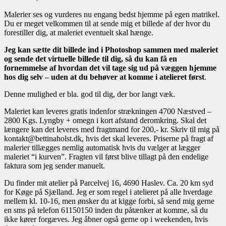
Malerier ses og vurderes nu engang bedst hjemme på egen matrikel.
Du er meget velkommen til at sende mig et billede af der hvor du
forestiller dig, at maleriet eventuelt skal hænge.
Jeg kan sætte dit billede ind i Photoshop sammen med maleriet
og sende det virtuelle billede til dig, så du kan få en
fornemmelse af hvordan det vil tage sig ud på væggen hjemme
hos dig selv – uden at du behøver at komme i atelieret først
.
Denne mulighed er bla. god til dig, der bor langt væk.
Maleriet kan leveres gratis indenfor strækningen 4700 Næstved –
2800 Kgs. Lyngby + omegn i kort afstand deromkring. Skal det
længere kan det leveres med fragtmand for 200,- kr. Skriv til mig på
kontakt@bettinaholst.dk, hvis det skal leveres. Priserne på fragt af
malerier tillægges nemlig automatisk hvis du vælger at lægger
maleriet “i kurven”. Fragten vil først blive tillagt på den endelige
faktura som jeg sender manuelt.
Du finder mit atelier på Parcelvej 16, 4690 Haslev. Ca. 20 km syd
for Køge på Sjælland. Jeg er som regel i atelieret på alle hverdage
mellem kl. 10-16, men ønsker du at kigge forbi, så send mig gerne
en sms på telefon 61150150 inden du påtænker at komme, så du
ikke kører forgæves. Jeg åbner også gerne op i weekenden, hvis