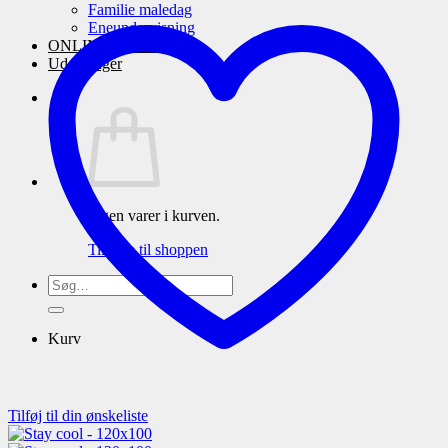
Familie maledag
Eneundervisning
ONLINE maleskole
Udstillinger
Ingen varer i kurven.
Tilbage til shoppen
Søg
efter:
Kurv
Tilføj til din ønskeliste