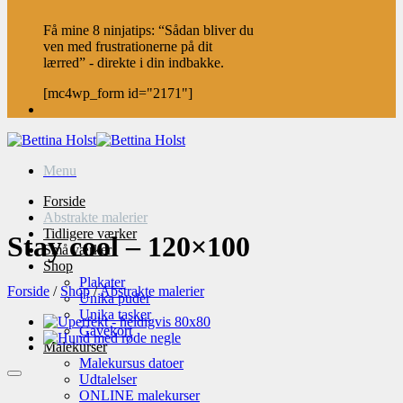
Få mine 8 ninjatips: “Sådan bliver du
ven med frustrationerne på dit
lærred” - direkte i din indbakke.
[mc4wp_form id="2171"]
Menu
Forside
Abstrakte malerier
Tidligere værker
Stay cool – 120×100
Små værker
Shop
Plakater
Forside
/
Shop
/
Abstrakte malerier
Unika puder
Unika tasker
Gavekort
Malekurser
Malekursus datoer
Udtalelser
ONLINE malekurser