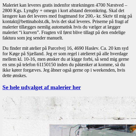
Maleriet kan leveres gratis indenfor strækningen 4700 Næstved –
2800 Kgs. Lyngby + omegn i kort afstand deromkring. Skal det
længere kan det leveres med fragtmand for 200,- kr. Skriv til mig på
kontakt@bettinaholst.dk, hvis det skal leveres. Priserne på fragt af
malerier tillægges nemlig automatisk hvis du vælger at lægger
maleriet “i kurven”. Fragten vil først blive tillagt på den endelige
faktura som jeg sender manuelt.
Du finder mit atelier på Parcelvej 16, 4690 Haslev. Ca. 20 km syd
for Køge på Sjælland. Jeg er som regel i atelieret på alle hverdage
mellem kl. 10-16, men ønsker du at kigge forbi, så send mig gerne
en sms på telefon 61150150 inden du påtænker at komme, så du
ikke kører forgæves. Jeg åbner også gerne op i weekenden, hvis
dette ønskes.
Se hele udvalget af malerier her