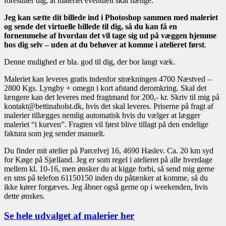
forestiller dig, at maleriet eventuelt skal hænge.
Jeg kan sætte dit billede ind i Photoshop sammen med maleriet
og sende det virtuelle billede til dig, så du kan få en
fornemmelse af hvordan det vil tage sig ud på væggen hjemme
hos dig selv – uden at du behøver at komme i atelieret først
.
Denne mulighed er bla. god til dig, der bor langt væk.
Maleriet kan leveres gratis indenfor strækningen 4700 Næstved –
2800 Kgs. Lyngby + omegn i kort afstand deromkring. Skal det
længere kan det leveres med fragtmand for 200,- kr. Skriv til mig på
kontakt@bettinaholst.dk, hvis det skal leveres. Priserne på fragt af
malerier tillægges nemlig automatisk hvis du vælger at lægger
maleriet “i kurven”. Fragten vil først blive tillagt på den endelige
faktura som jeg sender manuelt.
Du finder mit atelier på Parcelvej 16, 4690 Haslev. Ca. 20 km syd
for Køge på Sjælland. Jeg er som regel i atelieret på alle hverdage
mellem kl. 10-16, men ønsker du at kigge forbi, så send mig gerne
en sms på telefon 61150150 inden du påtænker at komme, så du
ikke kører forgæves. Jeg åbner også gerne op i weekenden, hvis
dette ønskes.
Se hele udvalget af malerier her