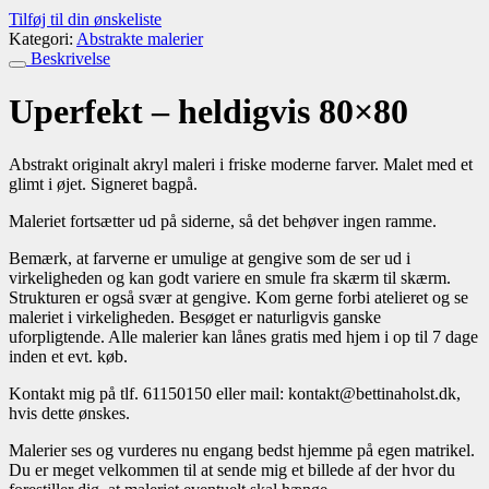
Tilføj til din ønskeliste
Kategori:
Abstrakte malerier
Beskrivelse
Uperfekt – heldigvis 80×80
Abstrakt originalt akryl maleri i friske moderne farver. Malet med et
glimt i øjet. Signeret bagpå.
Maleriet fortsætter ud på siderne, så det behøver ingen ramme.
Bemærk, at farverne er umulige at gengive som de ser ud i
virkeligheden og kan godt variere en smule fra skærm til skærm.
Strukturen er også svær at gengive. Kom gerne forbi atelieret og se
maleriet i virkeligheden. Besøget er naturligvis ganske
uforpligtende. Alle malerier kan lånes gratis med hjem i op til 7 dage
inden et evt. køb.
Kontakt mig på tlf. 61150150 eller mail: kontakt@bettinaholst.dk,
hvis dette ønskes.
Malerier ses og vurderes nu engang bedst hjemme på egen matrikel.
Du er meget velkommen til at sende mig et billede af der hvor du