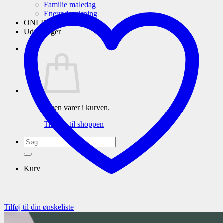
Familie maledag
Eneundervisning
ONLINE maleskole
Udstillinger
Ingen varer i kurven.
Tilbage til shoppen
Søg
efter:
Kurv
Tilføj til din ønskeliste