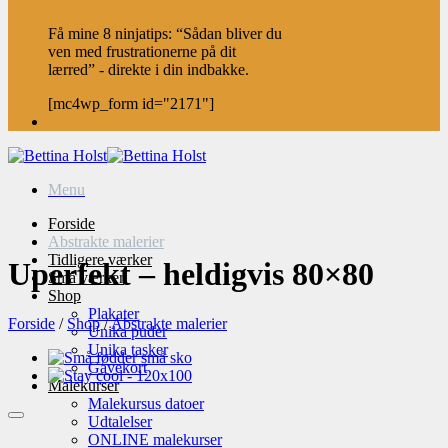
Få mine 8 ninjatips: “Sådan bliver du
ven med frustrationerne på dit
lærred” - direkte i din indbakke.
[mc4wp_form id="2171"]
Menu
Forside
Abstrakte malerier
Tidligere værker
Uperfekt – heldigvis 80×80
Små værker
Shop
Plakater
Forside
/
Shop
/
Abstrakte malerier
Unika puder
Unika tasker
Gavekort
Malekurser
Malekursus datoer
Udtalelser
ONLINE malekurser