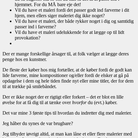
hjemmet. For du MÅ bare eje det!
Vil du have et maleri fordi det passer godt ind farverne i dit
hjem, men ellers siger maleriet dig ikke noget?
Vil du have et maleri, der både rykker noget i dig og samtidig
passer ind i farverne?
Vil du have et maleri udelukkende for at lægge op til lidt
provokation?
Der er mange forskellige årsager til, at folk vælger at lægge deres
penge hos en kunstner.
De fleste der køber hos mig fortæller, at de køber fordi de godt kan
lide farverne, mine kompositioner og/eller fordi de elsker at gå på
opdagelse i dem og hele tiden finde nyt eller mine titler, der for dem
til at trække på smilebåndet.
Der er ikke noget der er rigtigt eller forkert – det er blot en lille
øvelse for at få dig til at tænke over
hvorfor
du (evt.) køber.
Det var mine 3 første tips til hvordan du indretter dig med malerier.
Jeg håber du synes de var brugbare?
Jeg tilbyder iøvrigt altid, at man kan låne et eller flere malerier med