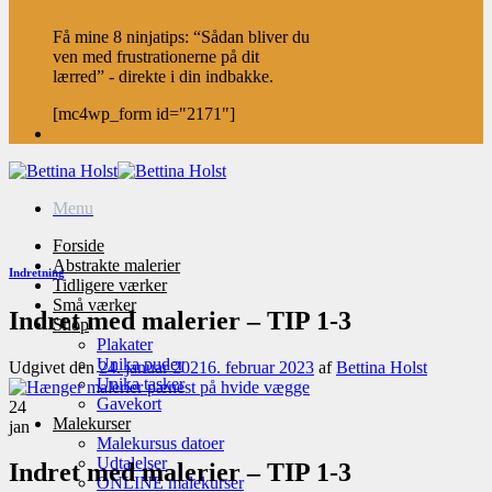
Få mine 8 ninjatips: “Sådan bliver du
ven med frustrationerne på dit
lærred” - direkte i din indbakke.
[mc4wp_form id="2171"]
Menu
Forside
Abstrakte malerier
Indretning
Tidligere værker
Små værker
Indret med malerier – TIP 1-3
Shop
Plakater
Unika puder
Udgivet den
24. januar 2021
6. februar 2023
af
Bettina Holst
Unika tasker
Gavekort
24
Malekurser
jan
Malekursus datoer
Udtalelser
Indret med malerier – TIP 1-3
ONLINE malekurser