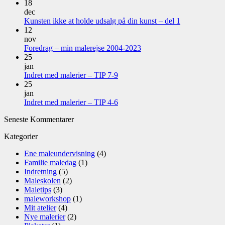
18
dec
Kunsten ikke at holde udsalg på din kunst – del 1
12
nov
Foredrag – min malerejse 2004-2023
25
jan
Indret med malerier – TIP 7-9
25
jan
Indret med malerier – TIP 4-6
Seneste Kommentarer
Kategorier
Ene maleundervisning
(4)
Familie maledag
(1)
Indretning
(5)
Maleskolen
(2)
Maletips
(3)
maleworkshop
(1)
Mit atelier
(4)
Nye malerier
(2)