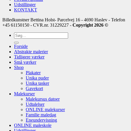
Udstillinger
KONTAKT
Billedkunstner Bettina Holst- Parcelvej 16 - 4690 Haslev - Telefon
+45 61150150 - CVR.nr. 31229227 -
Copyright 2026 ©
Søg
efter:
Forside
Abstrakte malerier
Tidligere værker
Små værker
Shop
Plakater
Unika puder
Unika tasker
Gavekort
Malekurser
Malekursus datoer
Udtalelser
ONLINE malekurser
Familie maledag
Eneundervisning
ONLINE maleskole
Udstillinger