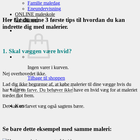
Familie maledag
Eneundervisning
ONLINE maleskole
Her får du mine 3 første tips til hvordan du kan
Udstillinger
indrette dig med malerier.
1. Skal væggen være hvid?
Ingen varer i kurven.
Nej overhovedet ikke.
Tilbage til shoppen
Lad dig ikke begrænse af, at købe malerier til dine vægge hvis du
Søg
har valgt en farve. Du behøver ikke have en hvid væg for at maleriet
efter:
træder flot frem.
Kurv
Det kan en farvet væg også sagtens bære.
Se bare dette eksempel med samme maleri: